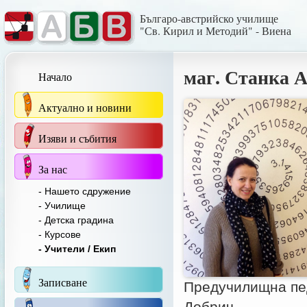
Българо-австрийско училище
"Св. Кирил и Методий" - Виена
маг. Станка 
Начало
Актуално и новини
Изяви и събития
За нас
- Нашето сдружение
- Училище
- Детска градина
- Курсове
- Учители / Екип
Записване
Предучилищна пед