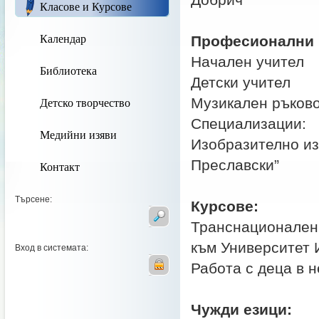
Добрич
Класове и Курсове
Календар
Професионални 
Начален учител
Библиотека
Детски учител
Детско творчество
Музикален ръково
Специализации:
Медийни изяви
Изобразително из
Преславски”
Контакт
Търсене:
Курсове:
Транснационален 
към Университет
Вход в системата:
Работа с деца в 
Чужди езици: