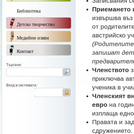
Записвания с
Приемането 
Библиотека
извършва въз
Детско творчество
от родителит
австрийско у
Медийни изяви
(Родителите
Контакт
запишат дете
предварителн
Търсене:
Членството
з
приключва ав
Вход в системата:
ученика в уч
Членският в
евро
на годин
изплаща еднок
Правата и зад
сдружението. 