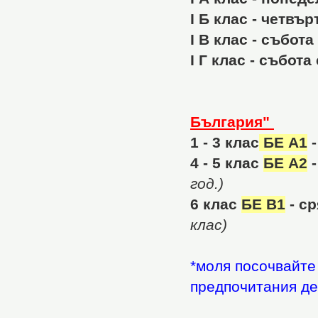
I Б клас - четвърт
I В клас - събота 
I Г клас - събота
България"
1 - 3 клас
БЕ А1
-
4 - 5 клас
БЕ А2
-
год.)
6 клас
БЕ В1
- ср
клас)
*моля посочвайте
предпочитания де