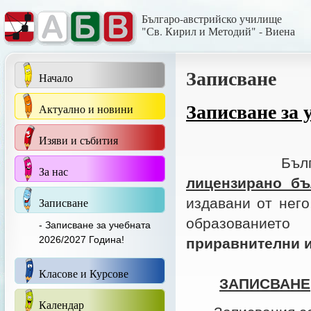
Българо-австрийско училище
"Св. Кирил и Методий" - Виена
Записване
Начало
Записване за 
Актуално и новини
Изяви и събития
Българското
За нас
лицензирано бъ
Записване
издавани от нег
образованиет
- Записване за учебната
2026/2027 Година!
приравнителни 
Класове и Курсове
ЗАПИСВАНЕ
Календар