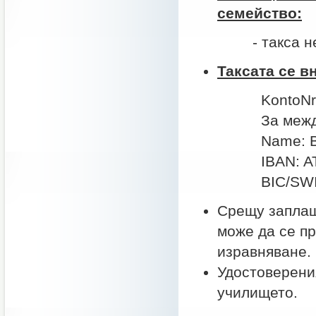
семейство:
- такса не с
Таксата се в
KontoNr.: 292 
За международн
Name:
IBAN: AT882
BIC/SWIFT
Срещу заплащ
може да се п
изравняване.
Удостоверения
училището.