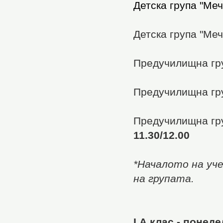
Детска група "Меч
Детска група "Меч
Предучилищна гру
Предучилищна гру
Предучилищна гру
11.30/12.00
*Началото на уч
на групата.
I А клас - понеде