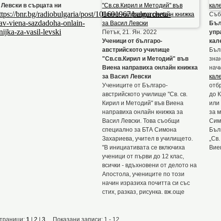
 Левски в сърцата ни
ttps://bnr.bg/radiobulgaria/post/101601967/balgarcheta-
Събо
av-viena-sazdadoha-onlain-
Бъл
nijka-za-vasil-levski
Петък, 21. Ян. 2022
упр
Ученици от българо-
кал
австрийското училище
Бъл
"Св.св.Кирил и Методий" във
зна
Виена направиха онлайн книжка
нач
за Васил Левски
кал
Учениците от Българо-
отб
австрийското училище "Св. св.
до К
Кирил и Методий" във Виена
или
направиха онлайн книжка за
за 
Васил Левски. Това съобщи
Сим
специално за БТА Симона
Бъл
Захариева, учител в училището.
„Св.
"В инициативата се включиха
Вие
ученици от първи до 12 клас,
всички - вдъхновени от делото на
Апостола, учениците по този
начин изразиха почитта си със
стих, разказ, рисунка. вж.още
траници:
1
|
2
|
3
Показани записи: 1 - 12