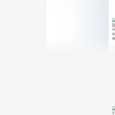
Н
С
П
С