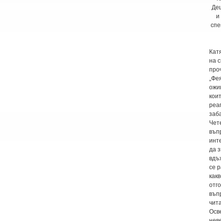
Дец
и
спе
Кат
на с
проч
„Фе
ожи
кои
реа
заб
Чет
въп
инт
да 
вдъ
се р
какв
отго
въп
чит
Осв
нев