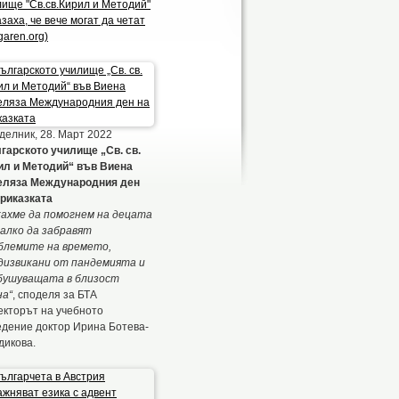
лище "Св.св.Кирил и Методий"
заха, че вече могат да четат
garen.org)
делник, 28. Март 2022
гарското училище „Св. св.
ил и Методий“ във Виена
еляза Международния ден
приказката
ахме да помогнем на децата
малко да забравят
блемите на времето,
дизвикани от пандемията и
бушуващата в близост
на“
, споделя за БТА
екторът на учебното
едение доктор Ирина Ботева-
дикова.