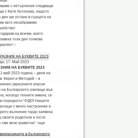
ници.
кваме с нетърпение следващи
щи с Катя Антонова, защото
и ден ще остане в сърцата на
чки като незабравимо
шебство!
годарим на всички, които
равиха този ден толкова
циален! ✨
да, 17. Май 2023
ЗНИК НА БУКВИТЕ 2023
11 май 2023 година – деня на
в. Кирил и Методий – в
знично украсените класни
и на Българското училище във
на, носещо техните имена, се
чи поредното ЧУДО! Нашите
волаци с много настроение и
крито вълнение гордо заявиха
 своите родители и гости:
е сме вече грамотни“. още
вокласниците в българското