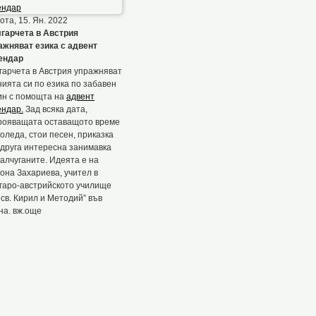
та, 15. Ян. 2022
гарчета в Австрия
ажняват езика с адвент
ендар
гарчета в Австрия упражняват
нията си по езика по забавен
ин с помощта на
адвент
ендар.
Зад всяка дата,
рояващата оставащото време
оледа, стои песен, приказка
 друга интересна занимавка
малчуганите. Идеята е на
она Захариева, учител в
гаро-австрийското училище
 св. Кирил и Методий” във
на. вж.още