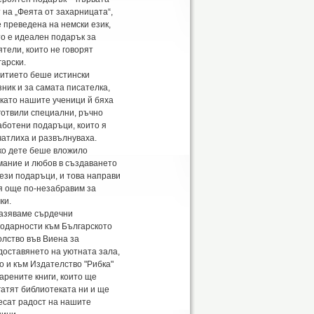
 на „Феята от захарницата“,
е преведена на немски език,
то е идеален подарък за
ятели, които не говорят
гарски.
итието беше истински
зник и за самата писателка,
 като нашите ученици й бяха
готвили специални, ръчно
аботени подаръци, които я
чатлиха и развълнуваха.
ко дете беше вложило
мание и любов в създаването
тези подаръци, и това направи
я още по-незабравим за
ки.
азяваме сърдечни
годарности към Българското
олство във Виена за
доставянето на уютната зала,
о и към Издателство "Рибка"
арените книги, които ще
гатят библиотеката ни и ще
есат радост на нашите