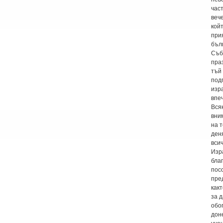
част
веч
кой
при
бъл
Съб
пра
тъй
под
изр
впе
Вся
вни
на 
ден
всич
Изр
бла
пос
пре
какт
за д
обо
дон