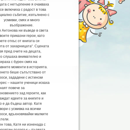
ата с нетърпение я очакваха
 се включиха с радост в това
циално събитие, изпълнено с
усмивки, смях и много
въображение.
я Антонова ни въведе в света
воите приказни герои, като
ете откъс от книгата си
ята от захарницата“. Сцената
вя пред очите на децата,
то слушаха внимателно и
гираха с бурен смях на
авните моменти в историята.
енето беше съпътствано от
роси, зададени с истински
ерес – нашите ученици искаха
знаят повече за
хновението зад героите, как
аждат идеите за книгите и
о е да бъдеш автор. Катя
вори с усмивка на всички
роси, вдъхновявайки малките
атели.
ен това, Катя ни изненада с
ероятен подарък – първата