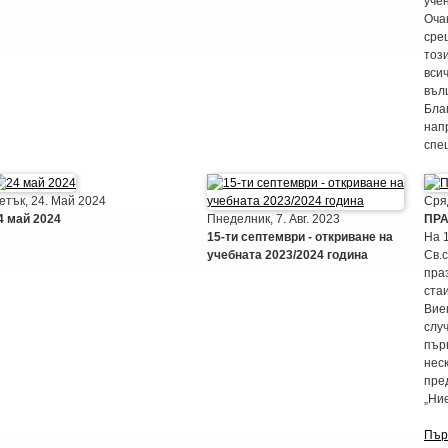
уче
Оча
сре
тоз
вси
въл
Бла
нап
спе
етък, 24. Май 2024
Сря
4 май 2024
Пнеделник, 7. Авг. 2023
ПРА
15-ти септември - откриване на
На 
учебната 2023/2024 година
Св.с
пра
ста
Вие
слу
пър
нес
пред
„Ни
Пър