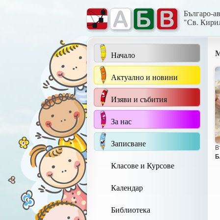
Българо-а
"Св. Кири
М
Начало
Актуално и новини
Изяви и събития
За нас
Записване
В
Б
Класове и Курсове
Календар
Библиотека