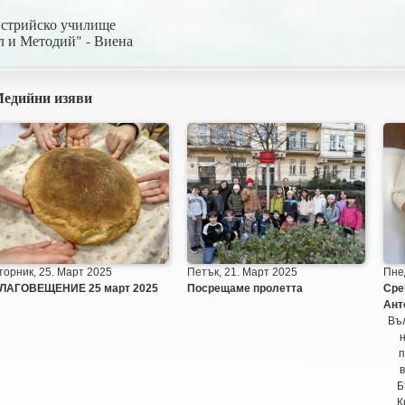
встрийско училище
л и Методий" - Виена
едийни изяви
торник, 25. Март 2025
Петък, 21. Март 2025
Пнед
ЛАГОВЕЩЕНИЕ 25 март 2025
Посрещаме пролетта
Сре
Ант
Въл
п
в
Б
К