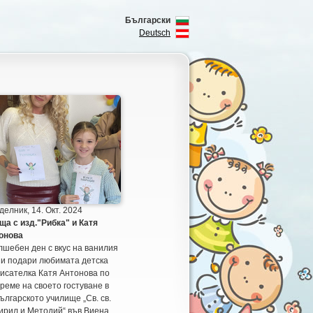
Български
Deutsch
елник, 14. Окт. 2024
ща с изд."Рибка" и Катя
онова
шебен ден с вкус на ванилия
ни подари любимата детска
исателка Катя Антонова по
реме на своето гостуване в
ългарското училище „Св. св.
ирил и Методий“ във Виена.