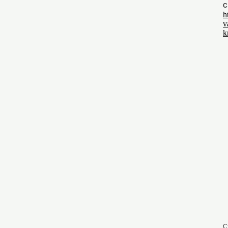
С
h
v
k
С