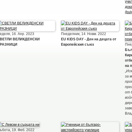
учи
дока
(bul
еделя, 16. Апр. 2023
Пнеделник, 14. Новм. 2022
ВЕТЛИ ВЕЛИКДЕНСКИ
EU KIDS DAY - Ден на децата от
РАЗНИЦИ
Европейския съюз
Пне
Бъл
Кир
отб
на 
„
Иск
за 
про
пре
от 
вой
дир
зав
Вла
ъбота, 19. Феб. 2022