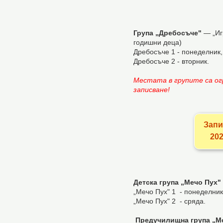
Група „Дребосъче"
— „Игр
годишни деца)
Дребосъче 1 - понеделник,
Дребосъче 2 - вторник.
Местата в груп
ите
са о
записване
!
Запи
202
Детска група „Мечо Пух"
„Мечо Пух" 1 - понеделник
„Мечо Пух" 2 - сряда.
Предучилищна група „М