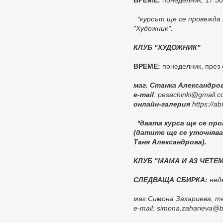
ВРЕМЕ:
понеделник, 17.30 
*курсът ще се провежда 
"Художник".
КЛУБ
"ХУДОЖНИК"
ВРЕМЕ:
понеделник, през 
маг. Станка Александров
e-mail
: pesachinki@gmail.
онлайн-галерия
https://a
*двата курса ще се пр
(датите ще се уточнява
Таня Александрова).
КЛУБ "МАМА И АЗ ЧЕТЕМ
СЛЕДВАЩА СБИРКА:
неде
маг.Симона Захариева, т
e-mail: simona.zaharieva@b