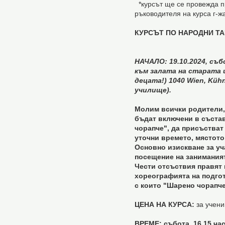
*курсът ще се провежда пр
ръководителя на курса г-ж
КУРСЪТ ПО НАРОДНИ Т
НАЧАЛО: 19.10.2024, съб
към залата на старата ц
децата!) 1040 Wien, Kühn
училище).
Молим всички родители, 
бъдат включени в съста
чорапче", да присъстват 
уточни времето, мястото
Основно изискване за уч
посещение на занимания
Чести отсъствия правят 
хореографията на подгот
с които "Шарено чорапче
ЦЕНА НА КУРСА:
за учени
ВРЕМЕ: събота, 16.15 час