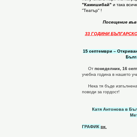
"Камишибай"
и така всич
"Театър" !
Посещение във
33 ГОДИНИ БЪЛГАРСКО
15 септември – Открива
Бълг
От
понеделник, 16 се
учебна година в нашето у
Нека тя бъде изпълнена с
поводи за гордост!
Катя Антонова в Бъл
Ме
ГРАФИК
вж.