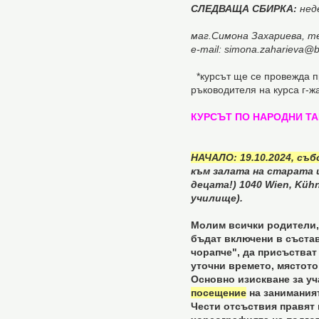
СЛЕДВАЩА СБИРКА:
неде
маг.Симона Захариева, т
e-mail: simona.zaharieva@b
*курсът ще се провежда пр
ръководителя на курса г-ж
КУРСЪТ ПО НАРОДНИ Т
НАЧАЛО: 19.10.2024, съб
към залата на старата ц
децата!) 1040 Wien, Kühn
училище).
Молим всички родители, 
бъдат включени в съста
чорапче", да присъстват 
уточни времето, мястото
Основно изискване за уч
посещение
на занимания
Чести отсъствия правят 