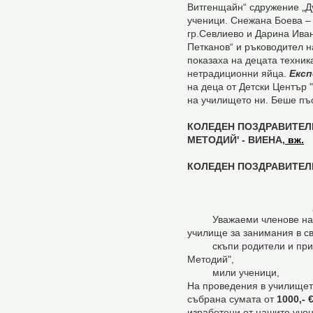
Витгенщайн“ сдружение „Д
ученици. Снежана Боева – 
гр.Севлиево и Дарина Иван
Петканов“ и ръководител н
показаха на децата техник
нетрадиционни яйца.
Експ
на деца от Детски Център 
на училището ни. Беше пъ
КОЛЕДЕН ПОЗДРАВИТЕЛЕ
МЕТОДИЙ' - ВИЕНА,
вж.
КОЛЕДЕН ПОЗДРАВИТЕЛЕ
Уважаеми членове на сд
училище за занимания в с
скъпи родители и прияте
Методий",
мили ученици,
На проведения в училище
събрана сумата от
1000,- 
изработени от нашите учен