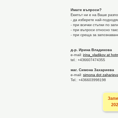
Имате въпроси?
Екипът ни е на Ваше разп
- да изберете най-подходя
- при всички стъпки по зап
- при въпроси относно так
- при среща за запознаван
д-р. Ирина Владикова
e-mail:
irina_vladikov at hot
tel.: +436607474355
маг. Симона Захариева
е-mail:
simona dot zaharieva
Tel.: +436603998198
Запи
202