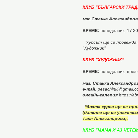
КЛУБ "БЪЛГАРСКИ ТРАД
маг.Станка Александров
ВРЕМЕ:
понеделник, 17.30 
*курсът ще се провежда 
"Художник".
КЛУБ
"ХУДОЖНИК"
ВРЕМЕ:
понеделник, през 
маг. Станка Александров
e-mail
: pesachinki@gmail.
онлайн-галерия
https://a
*двата курса ще се пр
(датите ще се уточнява
Таня Александрова).
КЛУБ "МАМА И АЗ ЧЕТЕМ