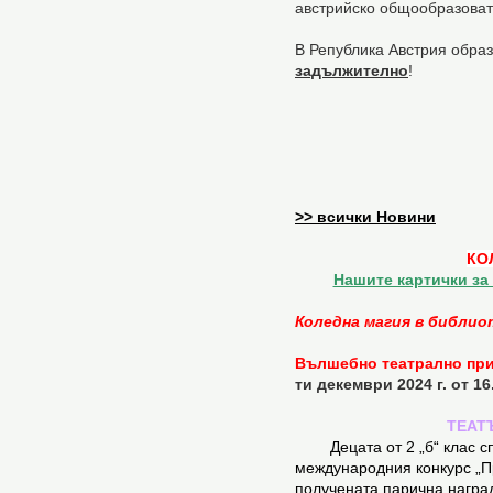
австрийско общообразова
В Република Австрия обра
задължително
!
>> всички Новини
КО
Нашите картички за
Коледна магия в библи
Вълшебно театрално пр
ти декември 2024 г. от 16
ТЕАТ
Децата от 2 „б“ клас с
международния конкурс „Пр
получената парична награ