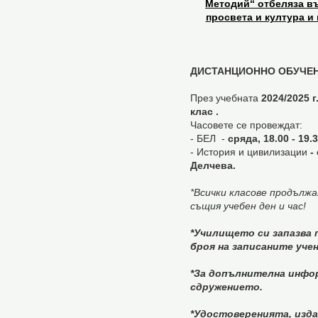
Методий“ отбеляза въ
просвета и култура и
ДИСТАНЦИОННО ОБУЧЕ
През учебната
2024/2025 г
клас
.
Часовете се провеждат:
- БЕЛ -
сряда, 18.00 - 19
- История и цивилизации
- 
Делчева.
*Всички класове продълж
същия учебен ден и час!
*Училището си запазва 
броя на записаните уче
*За допълнителна инфо
сдружението.
*Удостоверенията, изда