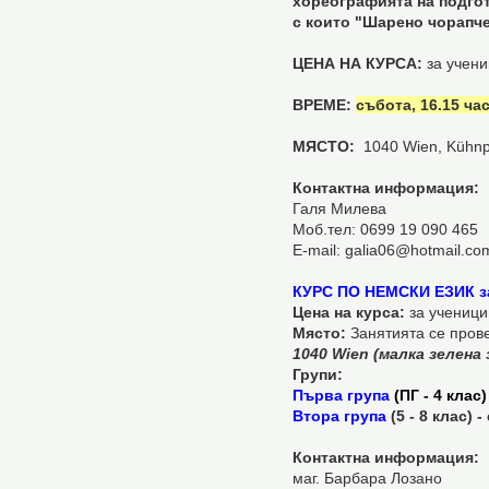
хореографията на подгот
с които "Шарено чорапче
ЦЕНА НА КУРСА:
за учени
ВРЕМЕ:
събота, 16.15 час
МЯСТО:
1040 Wien, Kühnpl
Контактна информация:
Галя Милева
Моб.тел: 0699 19 090 465
Е-mail: galia06@hotmail.co
КУРС ПО НЕМСКИ ЕЗИК
з
Цена на курса:
за ученици
Място:
Занятията се пров
1040 Wien (малка зелена 
Групи:
Първа група
(ПГ - 4 клас)
Втора група
(5 - 8 клас) -
Контактна информация:
маг. Барбара Лозано