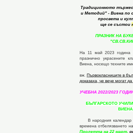
Традиционното тържес
и Методий" - Виена
по 
просвета и кул
ще се състои
ПРАЗНИК НА БУК
"СВ.СВ.КИ
На 11 май 2023 година 
празнично украсените к
Виена, носещо техните им
вж.
Първокласниците в бъл
доказаха, че вече могат да 
УЧЕБНА 2022/2023 ГОД
БЪЛГАРСКОТО УЧИЛИЩ
ВИЕНА
В народния календар на
времена отбелязването на
Пролетта на 22 март.
о