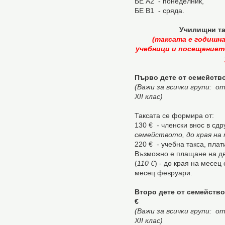
БЕ А2 - понеделник,
БЕ В1 - сряда.
Училищни так
(таксата е годишна
учебници и посещениет
Първо дете от семейство
(Важи за всички групи
:
от 
XII клас)
Таксата се формира от:
130 € - членски внос в сд
семейството, до края на 
220 € - учебна такса, пла
Възможно е плащане на дв
(
110 €
) - до края на месец
месец февруари.
Второ дете от семейство
€
(Важи за всички групи
:
от 
XII клас)