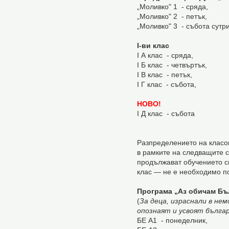
„Моливко" 1 - сряда,
„Моливко" 2 - петък,
„Моливко" 3 - събота сутр
I-ви клас
I А клас - сряда,
I Б клас - четвъртък,
I В клас - петък,
I Г клас - събота,
НОВО!
I Д клас - събота
Разпределението на клас
в рамките на следващите 
продължават обучението с
клас — не е необходимо п
Програма „Аз обичам Бъ
(
За деца, израснали в нем
опознаят и усвоят българ
БЕ А1 - понеделник,