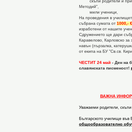
скъпи родители и прияте
Методий",
мили ученици,
На проведения в училище
събрана сумата от
1000,- 
изработени от нашите учен
Сдружението ще дари събра
Каравелово, Карловско за 
навън (пързалка, катерушк
от екипа на БУ "Св.св. Ки
ЧЕСТИТ 24 май
- Ден на 
славянската писменост!
ВАЖНА ИНФОР
Уважаеми родители, скъпи
Българското училище във
общообразователно обу