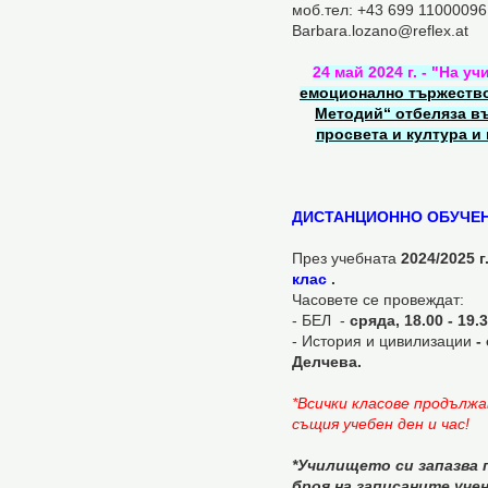
моб.тел: +43 699 11000096
Barbara.lozano@reflex.at
24 май 2024 г. - "На 
емоционално тържество
Методий“ отбеляза въ
просвета и култура и
ДИСТАНЦИОННО ОБУЧЕ
През учебната
2024/2025 г
клас
.
Часовете се провеждат:
- БЕЛ -
сряда, 18.00 - 19
- История и цивилизации
- 
Делчева.
*Всички класове продълж
същия учебен ден и час!
*Училището си запазва 
броя на записаните уче