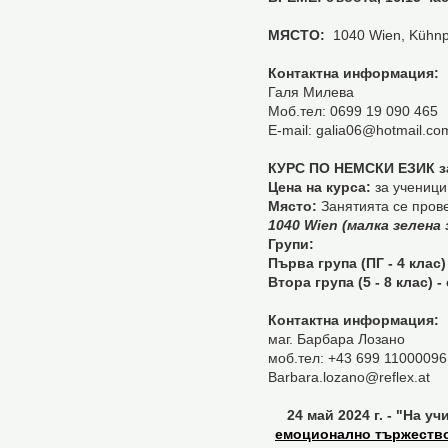
МЯСТО:
1040 Wien, Kühnpl
Контактна информация:
Галя Милева
Моб.тел: 0699 19 090 465
Е-mail: galia06@hotmail.co
КУРС ПО НЕМСКИ ЕЗИК
з
Цена на курса:
за ученици
Място:
Занятията се пров
1040 Wien (малка зелена 
Групи:
Първа група
(ПГ - 4 клас)
Втора група
(5 - 8 клас) -
Контактна информация:
маг. Барбара Лозано
моб.тел: +43 699 11000096
Barbara.lozano@reflex.at
24 май 2024 г. - "На 
емоционално тържество