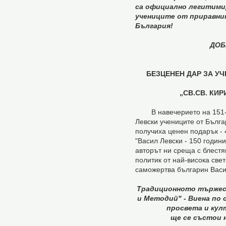
са официално легитими
учениците от приравни
България!
ДОБ
БЕЗЦЕНЕН ДАР ЗА У
„СВ.СВ. КИ
В навечерието на 151-ва
Левски учениците от Бълга
получиха ценен подарък - 
"Васил Левски - 150 години
авторът ни среща с блест
политик от най-висока све
саможертва българин Васи
Традиционното тържест
и Методий" - Виена по с
просвета и кул
ще се състои на