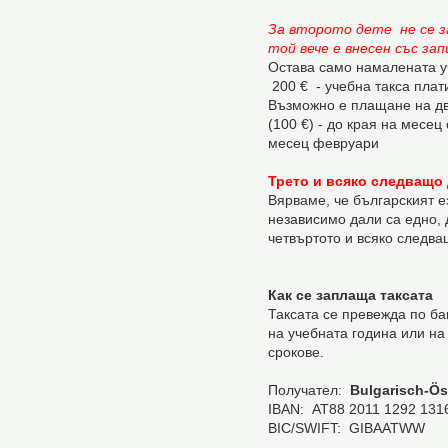
За второто дете не се з
той вече е внесен със за
Остава само намалената у
200 € - учебна такса плат
Възможно е плащане на дв
(100 €) - до края на месец
месец февруари
Трето и всяко следващо 
Вярваме, че българският ез
независимо дали са едно, д
четвъртото и всяко следва
Как се заплаща таксата
Таксата се превежда по ба
на учебната година или на
срокове.
Получател:
Bulgarisch-Ös
IBAN: AT88 2011 1292 131
BIC/SWIFT: GIBAATWW