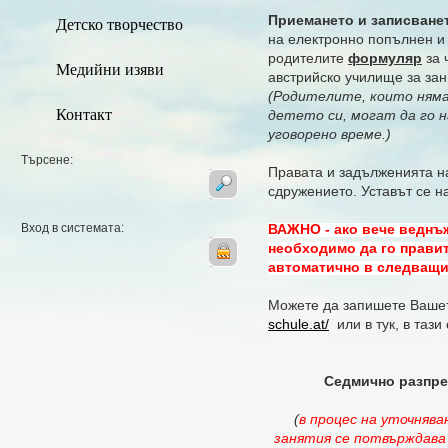
Приемането и записване
Детско творчество
на електронно попълнен и 
родителите
формуляр
за 
Медийни изяви
австрийско училище за зан
(Родителите, които ням
Контакт
детето си, могат да го 
уговорено време.)
Търсене:
Правата и задълженията на
сдружението. Уставът се 
Вход в системата:
ВАЖНО - ако вече веднъж 
необходимо да го правит
автоматично в следващи
Можете да запишете Вашет
schule.at/
или в тук, в тази
Седмично разпред
(
в процес на уточняван
занятия
се потвърждава