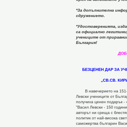
*За допълнителна инфо
сдружението.
*Удостоверенията, изда
са официално легитими
учениците от приравни
България!
ДОБ
БЕЗЦЕНЕН ДАР ЗА У
„СВ.СВ. КИ
В навечерието на 151-ва
Левски учениците от Бълга
получиха ценен подарък - 
"Васил Левски - 150 години
авторът ни среща с блест
политик от най-висока све
саможертва българин Васи