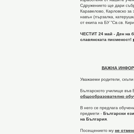
Сдружението ще дари събра
Каравелово, Карловско за 
навън (пързалка, катерушк
от екипа на БУ "Св.св. Ки
ЧЕСТИТ 24 май
- Ден на 
славянската писменост!
ВАЖНА ИНФОР
Уважаеми родители, скъпи
Българското училище във
общообразователно обу
В него се предлага обуче
предмети -
Български ези
на България
.
Посещението му
не отме