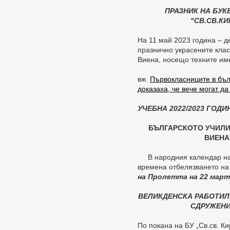
ПРАЗНИК НА БУК
"СВ.СВ.КИ
На 11 май 2023 година – д
празнично украсените клас
Виена, носещо техните им
вж.
Първокласниците в бъл
доказаха, че вече могат да 
УЧЕБНА 2022/2023 ГОД
БЪЛГАРСКОТО УЧИЛИЩ
ВИЕНА
В народния календар на 
времена отбелязването на
на
Пролетта на 22 март
ВЕЛИКДЕНСКА РАБОТИЛН
СДРУЖЕНИ
По покана на БУ „Св.св. К