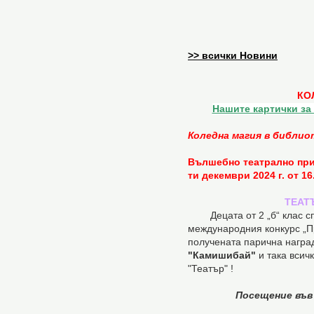
>> всички Новини
КО
Нашите картички за
Коледна магия в библи
Вълшебно театрално при
ти декември 2024 г. от 16
ТЕАТ
Децата от 2 „б“ клас с
международния конкурс „Пр
получената парична награ
"Камишибай"
и така всич
"Театър" !
Посещение във