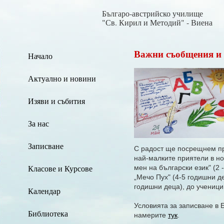
Българо-австрийско училище
"Св. Кирил и Методий" - Виена
Важни съобщения и 
Начало
Актуално и новини
Изяви и събития
За нас
Записване
С радост ще посрещнем пр
най-малките
приятели в но
Класове и Курсове
мен на български език" (2 
„Мечо Пух"
(4-5 годишни д
годишни деца), до ученици 
Календар
Условията за записване в
Библиотека
намерите
тук
.