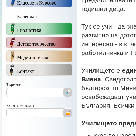
предучилищната г
Класове и Курсове
годишни деца.
Календар
Тук се учи - да 
Библиотека
развитие на детет
Детско творчество
интересно - в кла
работилничка и Р
Медийни изяви
Училището е
един
Контакт
Виена
. Свидетелс
Търсене:
българското Мини
освобождават уче
България. Всички
Вход в системата:
Училището пред
курс по народ