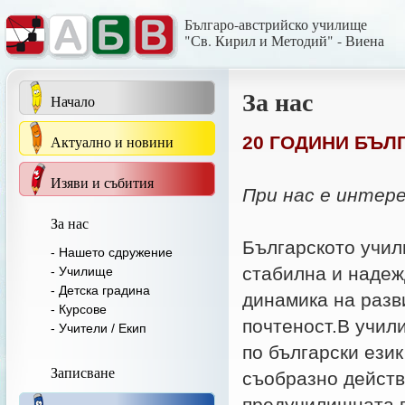
Българо-австрийско училище
"Св. Кирил и Методий" - Виена
За нас
Начало
Актуално и новини
20 ГОДИНИ БЪЛ
Изяви и събития
При нас е интере
За нас
Българското учил
- Нашето сдружение
стабилна и надеж
- Училище
- Детска градина
динамика на разви
- Курсове
почтеност.В учили
- Учители / Екип
по български език
Записване
съобразно действ