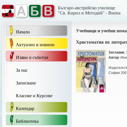
Българо-австрийско училище
"Св. Кирил и Методий" - Виена
Учебници и учебни пома
Начало
Христоматия по литерат
Актуално и новини
Заглавие
:
Изяви и събития
Автор
: Ин
Издателств
За нас
София 200
Записване
Класове и Курсове
Календар
Библиотека