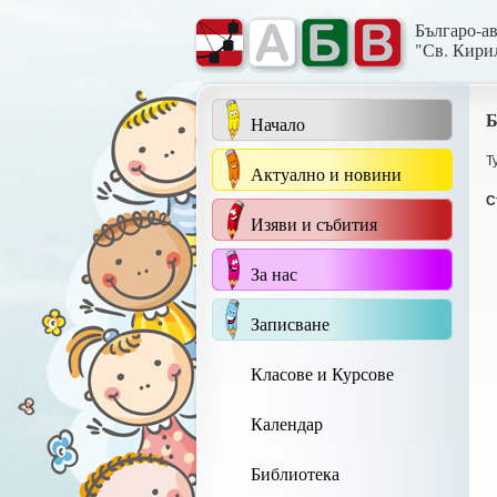
Българо-а
"Св. Кири
Б
Начало
Т
Актуално и новини
С
Изяви и събития
За нас
Записване
Класове и Курсове
Календар
Библиотека