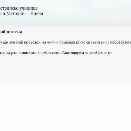
встрийско училище
л и Методий" - Виена
иблиотека
ук ще има списък със всички книги и помагала които са свързани с процеса на
траницата в момента се обновява... Благодарим за разбирането!