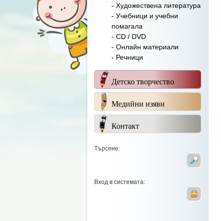
- Художествена литература
- Учебници и учебни
помагала
- CD / DVD
- Онлайн материали
- Речници
Детско творчество
Медийни изяви
Контакт
Търсене:
Вход в системата: