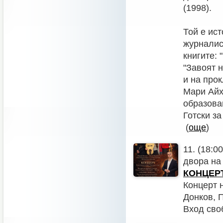
(1998).
Той е ист
журналист
книгите: 
"Завоят н
и на прок
Мари Айхо
образова
Готски за
(
още
)
11. (18:0
двора на
КОНЦЕРТ 
Концерт 
Донков, 
Вход сво