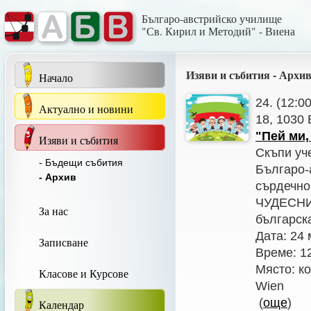
Българо-австрийско училище
"Св. Кирил и Методий" - Виена
Изяви и събития - Архи
Начало
24. (12:0
Актуално и новини
18, 1030
"Пей ми,
Изяви и събития
Скъпи уч
- Бъдещи събития
Българо-
- Архив
сърдечно
ЧУДЕСНИ!
За нас
българска
Дата: 24 
Записване
Време: 1
Място: к
Класове и Курсове
Wien
(
още
)
Календар