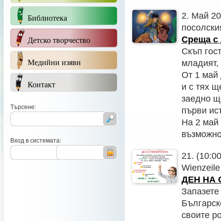
2. Май 20
Библиотека
посолски
Детско творчество
Среща с
Скъп гост
Медийни изяви
младият,
От 1 май
Контакт
и с тях 
заедно щ
Търсене:
първи ис
На 2 май 
възможно
Вход в системата:
21. (10:0
Wienzeile
ДЕН НА
Запазете 
Българск
своите ро