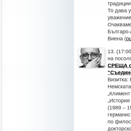
традиции
То дава 
уважение
Очакваме
Българо-
Виена (
о
13. (17:0
на посол
СРЕЩА с
"Съедине
Визитка:
Немската
„Климент
„История
(1989 – 
германис
по филос
докторск