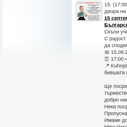
15. (17:0
двора на
15 септе
Българс
Скъпи уч
С радост
да споде
📅 15.09.
⏰ 17:00 ч
📍 Kuhnpl
бившата 
Ще посре
тържеств
добро на
Нека пос
Пропусна
Имаме до