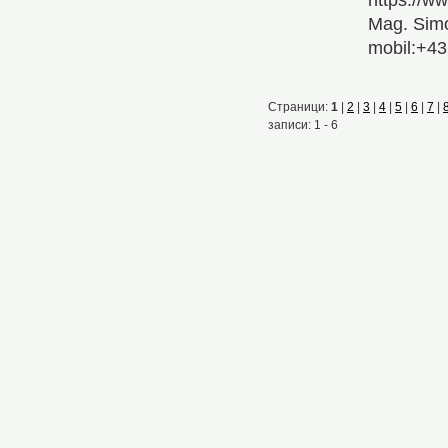
https://w
Mag. Sim
mobil:+4
Страници:
1
|
2
|
3
|
4
|
5
|
6
|
7
|
записи: 1 - 6