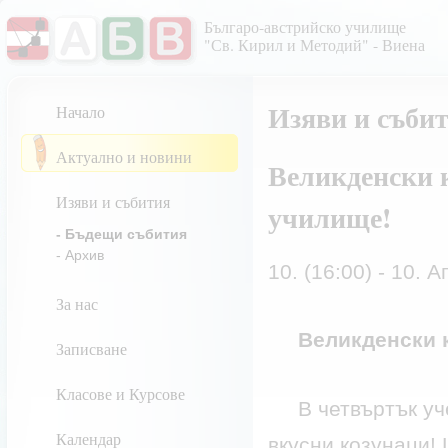
Българо-австрийско училище
"Св. Кирил и Методий" - Виена
Изяви и съби
Начало
Актуално и новини
Великденски 
Изяви и събития
училище!
- Бъдещи събития
- Архив
10. (16:00) - 10. А
За нас
Великденски 
Записване
Класове и Курсове
В четвъртък учен
Календар
вкусни козунаци!