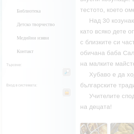
тестото, което ом
Библиотека
Над 30 козунака 
Детско творчество
като всяко дете о
Медийни изяви
с близките си час
Контакт
обичана баба Сали
на малките майст
Търсене:
Хубаво е да ход
българските трад
Вход в системата:
Учителите сподел
на децата!