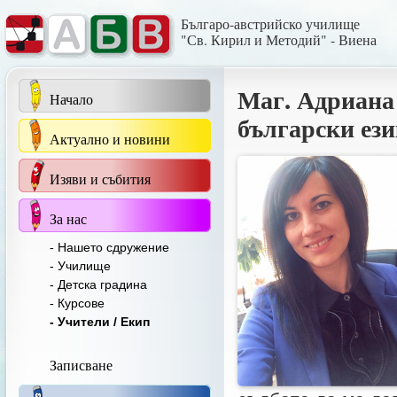
Българо-австрийско училище
"Св. Кирил и Методий" - Виена
Маг. Адриана
Начало
български ези
Актуално и новини
Изяви и събития
За нас
- Нашето сдружение
- Училище
- Детска градина
- Курсове
- Учители / Екип
Записване