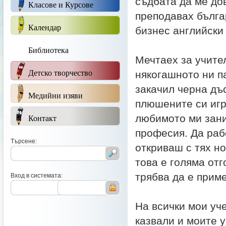
съдбата да ме до
Класове и Курсове
преподавах българ
Календар
бизнес английски
Библиотека
Мечтаех за учите
Детско творчество
някогашното ни п
закачил черна дъс
Медийни изяви
плюшените си игр
Контакт
любимото ми зани
професия. Да раб
Търсене:
откриваш с тях н
това е голяма от
трябва да е приме
Вход в системата:
На всички мои уч
казвали и моите у