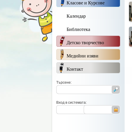
Класове и Курсове
Календар
Библиотека
Детско творчество
Медийни изяви
Контакт
Търсене:
Вход в системата: