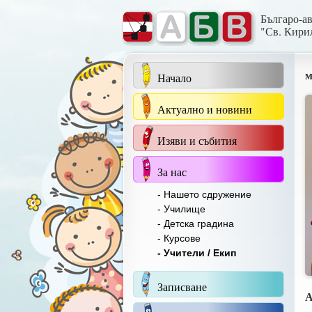
Българо-а
"Св. Кири
м
Начало
Актуално и новини
Изяви и събития
За нас
- Нашето сдружение
- Училище
- Детска градина
- Курсове
- Учители / Екип
Записване
А