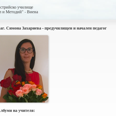
встрийско училище
л и Методий" - Виена
аг. Симона Захариева - предучилищен и начален педагог
лбуми на учителя: