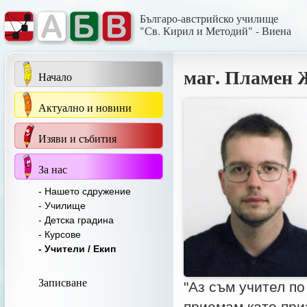
Българо-австрийско училище
"Св. Кирил и Методий" - Виена
маг. Пламен 
Начало
Актуално и новини
Изяви и събития
За нас
- Нашето сдружение
- Училище
- Детска градина
- Курсове
- Учители / Екип
Записване
"Аз съм учител по