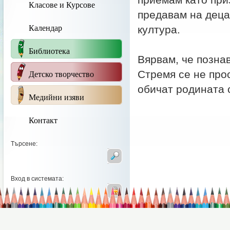
приемам като при
Класове и Курсове
предавам на деца
Календар
култура.
Библиотека
Вярвам, че позна
Детско творчество
Стремя се не про
обичат родината с
Медийни изяви
Контакт
Търсене:
Вход в системата: