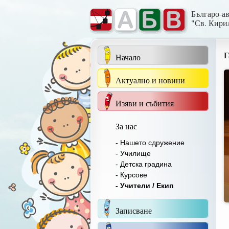
Българо-а
"Св. Кири
Г
Начало
Актуално и новини
Изяви и събития
За нас
- Нашето сдружение
- Училище
- Детска градина
- Курсове
- Учители / Екип
Записване