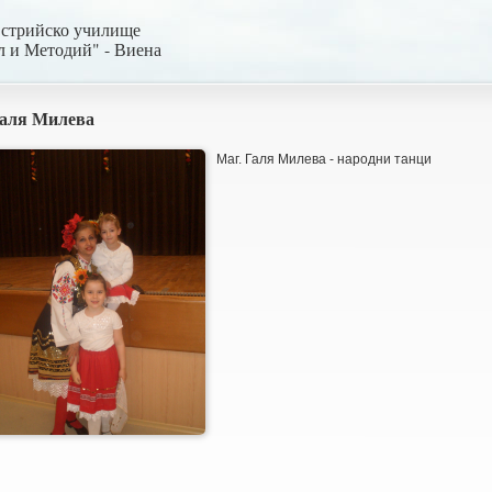
встрийско училище
л и Методий" - Виена
аля Милева
Маг. Галя Милева - народни танци