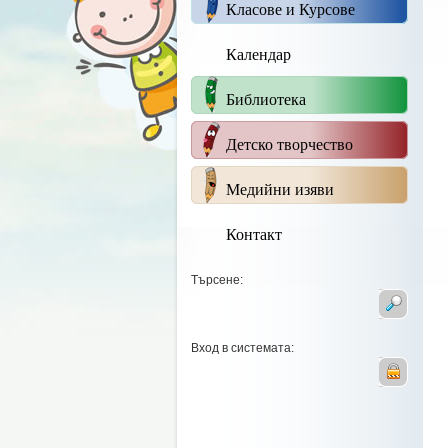
Класове и Курсове
Календар
Библиотека
Детско творчество
Медийни изяви
Контакт
Търсене:
Вход в системата: