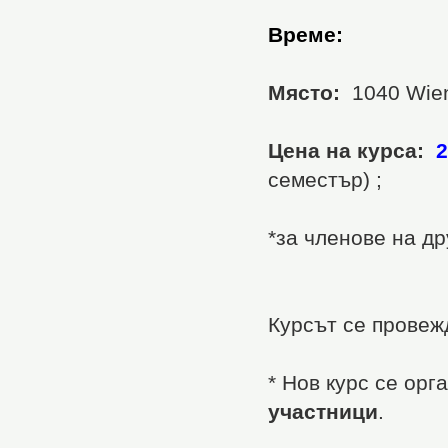
Време:
Място:
1040 Wien
Цена на курса:
2
семестър) ;
*за членове на д
Курсът се провеж
* Нов курс се ор
участници
.