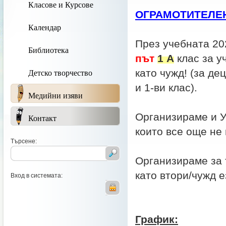
Класове и Курсове
ОГРАМОТИТЕЛЕН К
Календар
През учебната 2
Библиотека
път
1 А
клас за у
Детско творчество
като чужд! (за де
и 1-ви клас).
Медийни изяви
Организираме и Ус
Контакт
които все още не 
Търсене:
Организираме за 
като втори/чужд е
Вход в системата:
График: