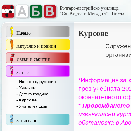
Българо-австрийско училище
"Св. Кирил и Методий" - Виена
Курсове
Начало
Актуално и новини
Сдружение
организи
Изяви и събития
За нас
*Информация за к
- Нашето сдружение
през учебната 20
- Училище
- Детска градина
окончателното оф
- Курсове
*
Провеждането
- Учители / Екип
извънкласни курс
Записване
обстановка в Ав