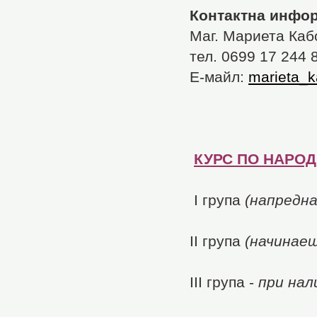
Контактна инфо
Маг. Мариета Каб
тел. 0699 17 244 
Е-майл:
marieta_k
КУРС ПО НАРОД
І група
(напредна
IІ група
(начинаещ
ІІІ група -
при нал