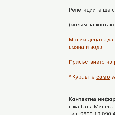
Репетициите ще с
(молим за контакт
Молим децата да 
смяна и вода.
Присъствието на 
* Курсът е
само
з
Контактна инфо
г-жа Галя Милева
тел. 0699 19 090 