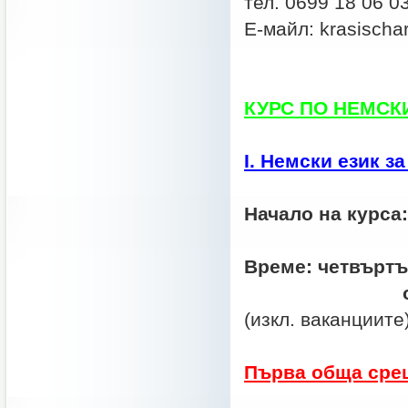
тел. 0699 18 06 0
Е-майл: krasisch
КУРС ПО НЕМСК
І. Немски език з
Начало на курса:
Време:
четвъртък
(изкл. ваканциит
Първа обща среща