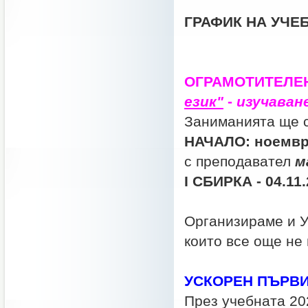
ГРАФИК НА УЧЕ
ОГРАМОТИТЕЛЕН
език"
-
изучаван
Заниманията ще 
НАЧАЛО: ноември 
с преподавател
м
I СБИРКА - 04.11.
Организираме и Ус
които все още не 
УСКОРЕН ПЪРВИ 
През учебната 20