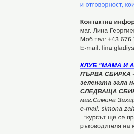
и отговорност, ко
Контактна инфо
маг. Лина Георги
Моб.тел: +43 676 
Е-mail: lina.glad
КЛУБ "МАМА И 
ПЪРВА СБИРКА 
зелената зала 
СЛЕДВАЩА СБИ
маг.Симона Заха
e-mail: simona.za
*курсът ще се пр
ръководителя на 