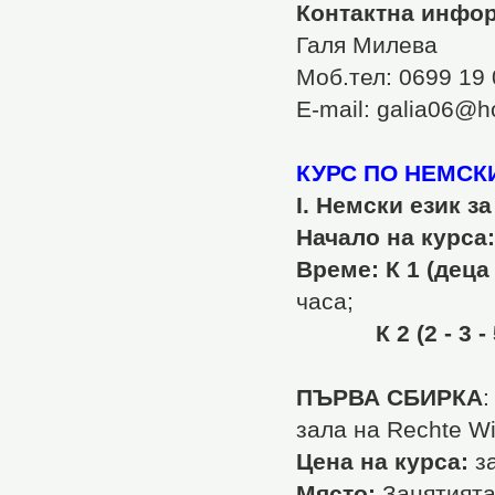
Контактна инфо
Галя Милева
Моб.тел: 0699 19
Е-mail: galia06@h
КУРС ПО НЕМСК
І. Немски език з
Начало на курса:
Време: К 1 (деца
часа;
К 2 (2 - 3 -
ПЪРВА СБИРКА
:
зала на Rechte Wi
Цена на курса:
за
Място:
Занятията