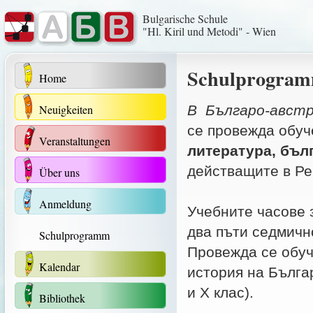
Bulgarische Schule
"Hl. Kiril und Metodi" - Wien
Schulprogram
Home
Neuigkeiten
В Българо-австр
се провежда обуче
Veranstaltungen
литература, бъл
действащите в Ре
Über uns
Anmeldung
Учебните часове з
два пъти седмично
Schulprogramm
Провежда се обуче
Kalendar
история на Българи
и Х клас).
Bibliothek