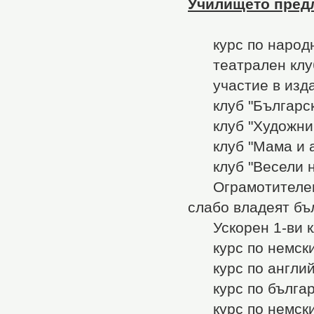
Училището пред
курс по народни
театрален клуб 
участие в издав
клуб "Български
клуб "Художник
клуб "Мама и аз
клуб "Весели н
Ограмотителен ку
слабо владеят бъл
Ускорен 1-ви кла
курс по немски 
курс по английс
курс по българс
курс по немски е