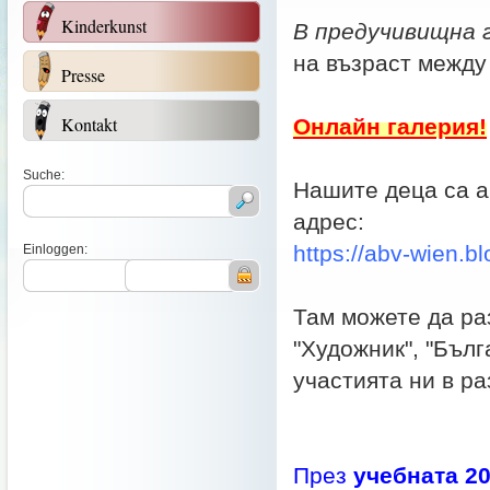
Kinderkunst
В предучивищна г
на възраст между 
Presse
Kontakt
Онлайн галерия!
Suche:
Нашите деца са а
адрес:
https://abv-wien.b
Einloggen:
Там можете да ра
"Художник", "Бълг
участията ни в ра
През
учебната 20