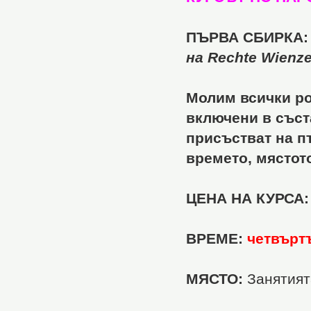
ПЪРВА СБИРКА:
на
Rechte Wienze
Молим всички ро
включени в съст
присъстват на пъ
времето, мястото
ЦЕНА НА КУРСА:
ВРЕМЕ:
четвъртъ
МЯСТО:
Занятият