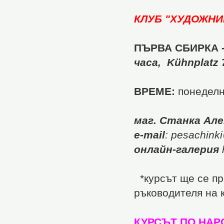
КЛУБ
"ХУДОЖНИ
ПЪРВА СБИРКА
часа,
Kühnplatz 7
ВРЕМЕ:
понеделн
маг. Станка Але
e-mail
: pesachink
онлайн-галерия
*курсът ще се пр
ръководителя на 
КУРСЪТ ПО НАР