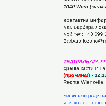
1040 Wien (малка
Контактна инфо
маг. Барбара Лоз
моб.тел: +43 699
Barbara.lozano@re
ТЕАТРАЛНАТА Г
среща
кастинг на
(промяна!)
- 12.1
Rechte Wienzeile,
Уважаеми родител
изисква постоянс