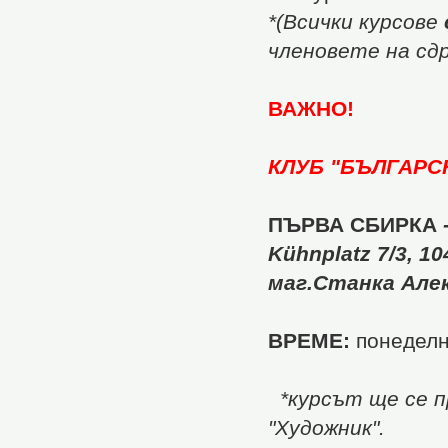
*(Всички курсове
членовете на сд
ВАЖНО!
КЛУБ "БЪЛГАРС
ПЪРВА СБИРКА
Kühnplatz 7/3, 10
маг.Станка Але
ВРЕМЕ:
понеделни
*курсът ще се п
"Художник".