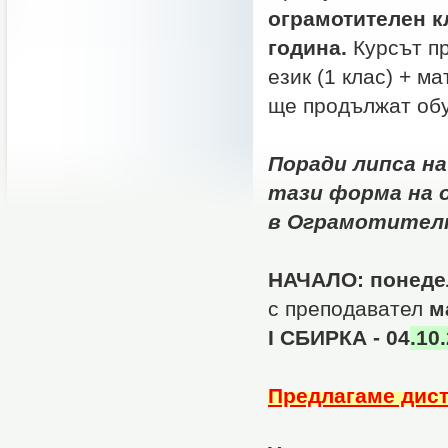
ограмотителен к
година.
Курсът пр
език (1 клас) + ма
ще продължат обу
Поради липса н
тази форма на 
в Ограмотителн
НАЧАЛО: понеделн
с преподавател
м
I СБИРКА - 04
.10
Предлагаме дист