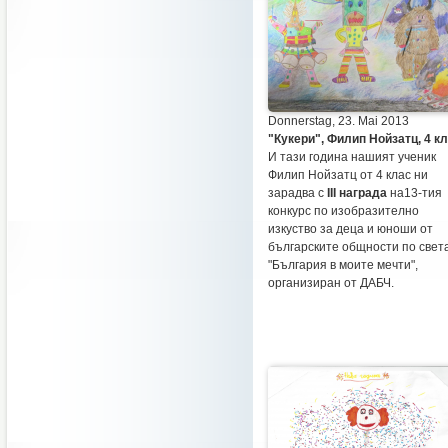
Donnerstag, 23. Mai 2013
"Кукери", Филип Нойзатц, 4 к
И тази година нашият ученик
Филип Нойзатц от 4 клас ни
зарадва с
ІІІ награда
на13-тия
конкурс по изобразително
изкуство за деца и юноши от
българските общности по свет
"България в моите мечти",
организиран от ДАБЧ.