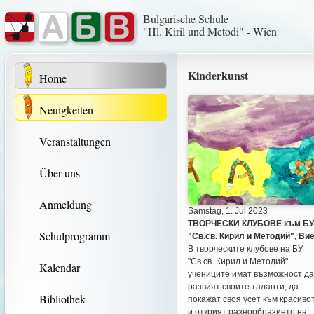
Bulgarische Schule
"Hl. Kiril und Metodi" - Wien
Kinderkunst
Home
Neuigkeiten
Veranstaltungen
Über uns
Anmeldung
Samstag, 1. Jul 2023
ТВОРЧЕСКИ КЛУБОВЕ към БУ
Schulprogramm
"Св.св. Кирил и Методий", Ви
В творческите клубове на БУ
"Св.св. Кирил и Методий"
Kalendar
учениците имат възможност да
развият своите таланти, да
Bibliothek
покажат своя усет към красиво
и открият разнообразието на