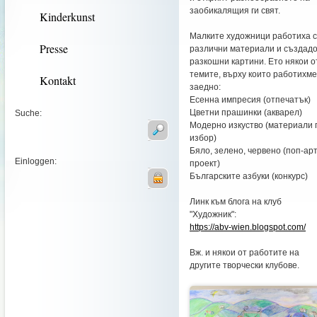
заобикалящия ги свят.
Kinderkunst
Малките художници работиха с
Presse
различни материали и създад
разкошни картини. Ето някои о
темите, върху които работихме
Kontakt
заедно:
Есенна импресия (отпечатък)
Цветни прашинки (акварел)
Suche:
Модерно изкуство (материали 
избор)
Бяло, зелено, червено (поп-ар
Einloggen:
проект)
Българските азбуки (конкурс)
Линк към блога на клуб
"Художник":
https://abv-wien.blogspot.com/
Вж. и някои от работите на
другите творчески клубове.