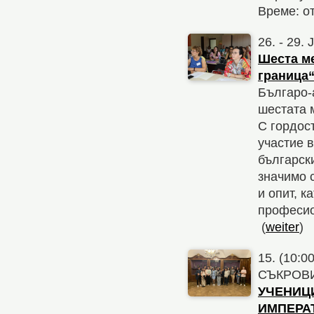
Време: от
26. - 29.
Шеста м
граница
Българо-
шестата 
С гордос
участие 
българск
значимо 
и опит, к
професио
(
weiter
)
15. (10:0
СЪКРОВ
УЧЕНИЦИ
ИМПЕРА