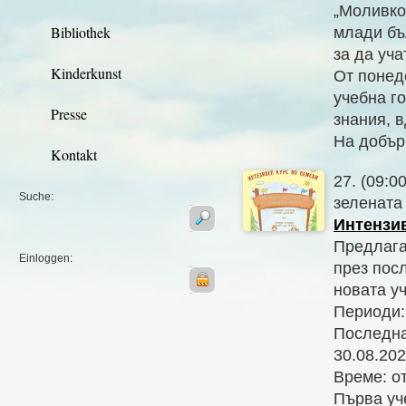
„Моливко
Bibliothek
млади бъ
за да уча
Kinderkunst
От понед
учебна г
Presse
знания, 
На добър 
Kontakt
27. (09:0
Suche:
зелената
Интензив
Предлага
Einloggen:
през пос
новата у
Периоди:
Последна
30.08.20
Време: от
Първа уче