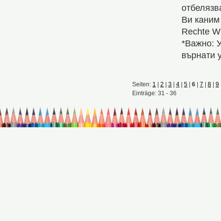
отбелязв
Ви каним
Rechte Wi
*Важно: 
върнати у
Seiten:
1
|
2
|
3
|
4
|
5
|
6
|
7
|
8
|
9
Einträge: 31 - 36