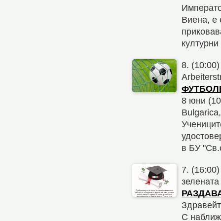
Императо
Виена, е
приковава
културни
8. (10:00)
Arbeiters
ФУТБОЛ
8 юни (10
Bulgarica
Ученицит
удостове
в БУ "Св.
7. (16:00)
зелената
РАЗДАВА
Здравейт
С наближ