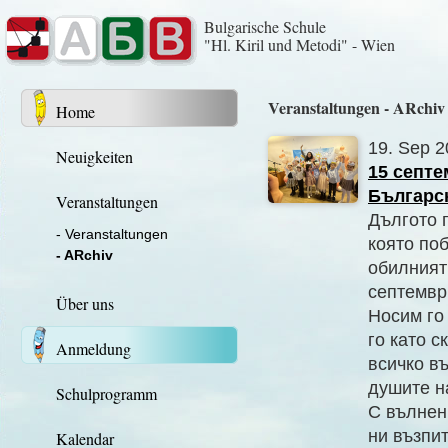
Bulgarische Schule
"Hl. Kiril und Metodi" - Wien
Veranstaltungen - ARchiv
Home
19. Sep 2
Neuigkeiten
15 септе
Българс
Veranstaltungen
Дългото 
- Veranstaltungen
която поб
- ARchiv
обилният
септемвр
Über uns
Носим го
го като с
Anmeldung
всичко в
душите н
Schulprogramm
С вълнен
ни възпит
Kalendar