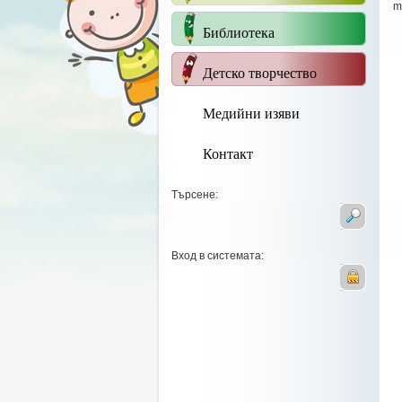
m
Библиотека
Детско творчество
Медийни изяви
Контакт
Търсене:
Вход в системата: