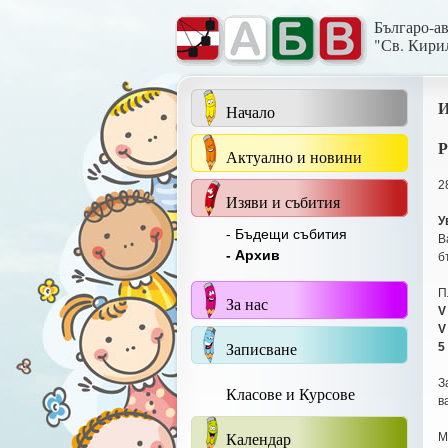
Българо-а
"Св. Кири
И
Начало
Актуално и новини
2
Изяви и събития
У
- Бъдещи събития
В
- Архив
б
П
За нас
V
V
Записване
5
З
Класове и Курсове
в
Календар
M