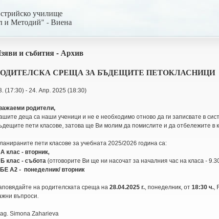
встрийско училище
л и Методий" - Виена
зяви и събития - Архив
РОДИТЕЛСКА СРЕЩА ЗА БЪДЕЩИТЕ ПЕТОКЛАСНИЦИ
8. (17:30) - 24. Апр. 2025 (18:30)
важаеми родители,
ашите деца са наши ученици и не е необходимо отново да ги записвате в сис
ъдещите пети класове, затова ще Ви молим да помислите и да отбележите в 
ланираните пети класове за учебната 2025/2026 година са:
 А клас - вторник,
 Б клас - събота
(отговорите Ви ще ни насочат за началния час на класа - 9.30 
 БЕ А2 - понеделник/ вторник
аповядайте на родителската среща на
28.04.2025 г.
, понеделник, от
18:30 ч.
,
ажни въпроси.
ag. Simona Zaharieva