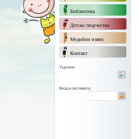
Библиотека
Детско творчество
Медийни изяви
Контакт
Търсене:
Вход в системата: