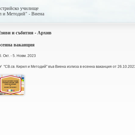
встрийско училище
л и Методий" - Виена
зяви и събития - Архив
сенна ваканция
6. Окт. - 5. Новм. 2023
У "СВ.св. Кирил и Методий" във Виена излиза в есенна ваканция от 26.10.202