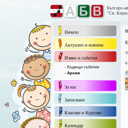
Българо-а
"Св. Кири
И
Начало
Е
Актуално и новини
2
Изяви и събития
Б
- Бъдещи събития
- Архив
За нас
Записване
Класове и Курсове
Календар